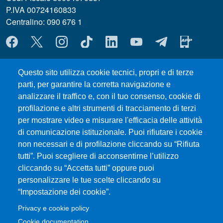
P.IVA 00724160833
Centralino: 090 676 1
MENÙ SOCIAL
Questo sito utilizza cookie tecnici, propri e di terze
MENÙ FOOTER 1
Privacy and cookie policy
parti, per garantire la corretta navigazione e
ERASMUS
analizzare il traffico e, con il tuo consenso, cookie di
Modulistica
profilazione e altri strumenti di tracciamento di terzi
Accessibility statement
per mostrare video e misurare l'efficacia delle attività
Prenotazione Aule e Laboratori Didattici
di comunicazione istituzionale. Puoi rifiutare i cookie
Ritiro attestati
non necessari e di profilazione cliccando su “Rifiuta
Orientamento
tutti”. Puoi scegliere di acconsentirne l’utilizzo
cliccando su “Accetta tutti” oppure puoi
Studenti UNIME
personalizzare le tue scelte cliccando su
“Impostazione dei cookie”.
MENÙ FOOTER 2
Transparent administration
Privacy e cookie policy
Opinioni Enti Ospitanti e Studenti Tirocinanti
Cookie documentation