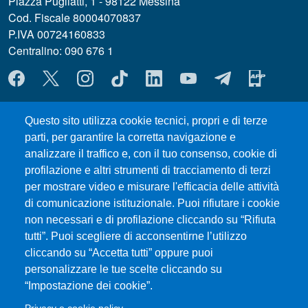
Piazza Pugliatti, 1 - 98122 Messina
Cod. Fiscale 80004070837
P.IVA 00724160833
Centralino: 090 676 1
MENÙ SOCIAL
Questo sito utilizza cookie tecnici, propri e di terze
MENÙ FOOTER 1
Privacy and cookie policy
parti, per garantire la corretta navigazione e
ERASMUS
analizzare il traffico e, con il tuo consenso, cookie di
Modulistica
profilazione e altri strumenti di tracciamento di terzi
Accessibility statement
per mostrare video e misurare l'efficacia delle attività
Prenotazione Aule e Laboratori Didattici
di comunicazione istituzionale. Puoi rifiutare i cookie
Ritiro attestati
non necessari e di profilazione cliccando su “Rifiuta
Orientamento
tutti”. Puoi scegliere di acconsentirne l’utilizzo
cliccando su “Accetta tutti” oppure puoi
Studenti UNIME
personalizzare le tue scelte cliccando su
“Impostazione dei cookie”.
MENÙ FOOTER 2
Transparent administration