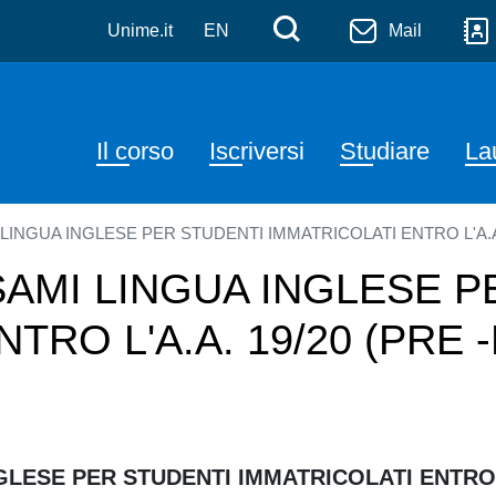
e Biologiche
Salta al contenuto principale
Menù di serviz
Cerca
Unime.it
EN
Mail
Navigazione principale
Il corso
Iscriversi
Studiare
La
LINGUA INGLESE PER STUDENTI IMMATRICOLATI ENTRO L'A.A
AMI LINGUA INGLESE P
TRO L'A.A. 19/20 (PRE
LESE PER STUDENTI IMMATRICOLATI ENTRO L