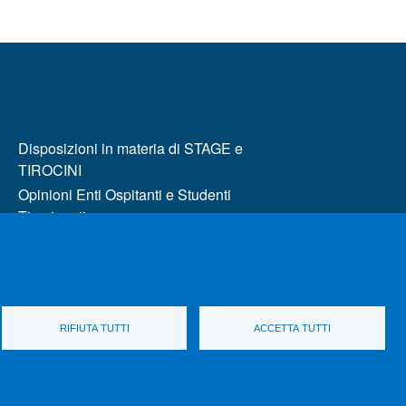
MENÙ FOOTER 2
Disposizioni in materia di STAGE e
TIROCINI
Opinioni Enti Ospitanti e Studenti
Tirocinanti
Consultazioni con le organizzazioni
rappresentative
Valutazione della Didattica
Commissione AQ e monitoraggio carriere
RIFIUTA TUTTI
ACCETTA TUTTI
Sedute dei Consigli
UniMeSTONE
Home Dipartimento