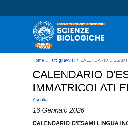
Corso di laurea in Scienz
Home
Tutti gli avvisi
CALENDARIO D'ESAMI 
CALENDARIO D'ES
IMMATRICOLATI EN
Ascolta
16 Gennaio 2026
Paragrafo
CALENDARIO D'ESAMI LINGUA ING