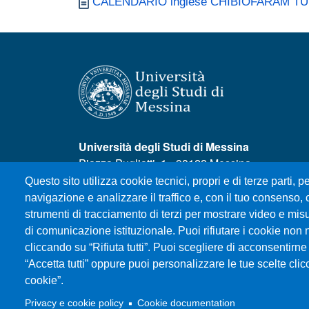
Documento
CALENDARIO inglese CHIBIOFARAM TUT
Università degli Studi di Messina
Piazza Pugliatti, 1 - 98122 Messina
Cod. Fiscale 80004070837
Questo sito utilizza cookie tecnici, propri e di terze parti, pe
P.IVA 00724160833
navigazione e analizzare il traffico e, con il tuo consenso, c
Centralino: 090 676 1
strumenti di tracciamento di terzi per mostrare video e misura
di comunicazione istituzionale. Puoi rifiutare i cookie non 
cliccando su “Rifiuta tutti”. Puoi scegliere di acconsentirne 
MENÙ SOCIAL
“Accetta tutti” oppure puoi personalizzare le tue scelte cl
cookie”.
Privacy e cookie policy
Cookie documentation