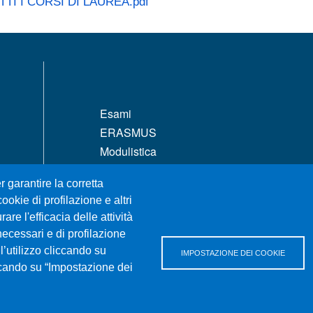
TI I CORSI DI LAUREA.pdf
MENÙ FOOTER 1
Esami
ERASMUS
Modulistica
Dove ci trovi
r garantire la corretta
Prenotazione Aule e Laboratori Didattici
ookie di profilazione e altri
Ritiro attestati
re l'efficacia delle attività
Orientamento
necessari e di profilazione
Studenti UNIME
l’utilizzo cliccando su
IMPOSTAZIONE DEI COOKIE
iccando su “Impostazione dei